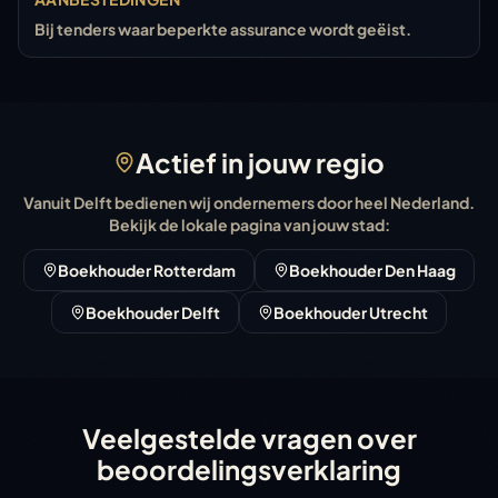
Bij tenders waar beperkte assurance wordt geëist.
Actief in jouw regio
Vanuit Delft bedienen wij ondernemers door heel Nederland.
Bekijk de lokale pagina van jouw stad:
Boekhouder Rotterdam
Boekhouder Den Haag
Boekhouder Delft
Boekhouder Utrecht
Veelgestelde vragen over
beoordeling
Veelgestelde vragen over
beoordelingsverklaring
Wat is "limited assurance" precies?
Een beperkte mate van zekerheid: de accountant verklaart d