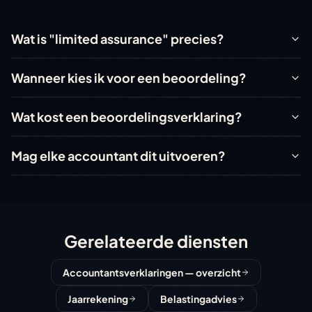
Wanneer kies ik voor een beoordeling?
Als een samenstelling niet voldoende vertrouwen biedt voo
Wat is "limited assurance" precies?
Wat kost een beoordelingsverklaring?
Typisch 40-60% van de kosten van een vergelijkbare contro
Wanneer kies ik voor een beoordeling?
Mag elke accountant dit uitvoeren?
Nee, alleen RA- of AA-accountants met assurance-bevo
Wat kost een beoordelingsverklaring?
Mag elke accountant dit uitvoeren?
Gerelateerde diensten
Accountantsverklaringen — overzicht
Jaarrekening
Belastingadvies