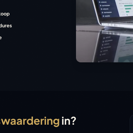
rkoop
dures
e
swaardering
in?