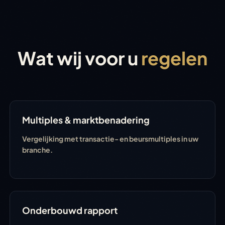
Wat wij voor u
regelen
Multiples & marktbenadering
Vergelijking met transactie- en beursmultiples in uw
branche.
Onderbouwd rapport