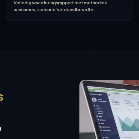
Volledig waarderingsrapport met methodiek,
aannames, scenario's en bandbreedte.
s
)