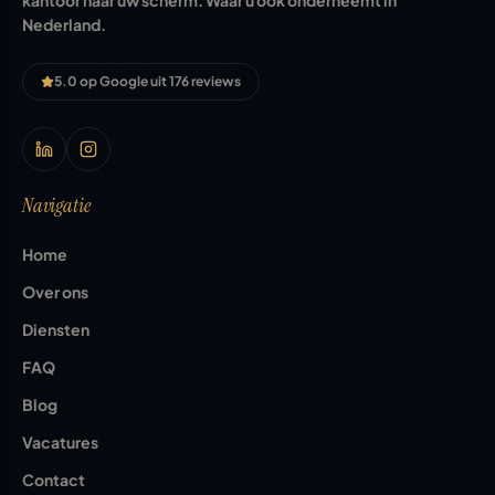
kantoor naar uw scherm. Waar u ook onderneemt in
Nederland.
5.0 op Google uit 176 reviews
Navigatie
Home
Over ons
Diensten
FAQ
Blog
Vacatures
Contact